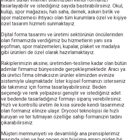
tasarlayabilir ve istediğiniz sayıda bastırabilirsiniz. Okul,
kulüp, spor mağazası, halı saha, dernek, askeri birlik ve
spor malzemesi ihtiyacı olan tüm kurumlara özel ve kişiye
özel tasarım hizmeti sunmaktayız.
Dijital forma tasarımı ve üretimi sektörünün öncülerinden
olan firmamızda verdiğimiz bu hizmetlerin yanı sıra
eşofman, spor malzemeleri, kupalar, plaket ve madalya
gibi ürünleri de özel olarak hazırlamaktayız.
Rakiplerimizin aksine; üretimden-teslime kadar olan bütün
adımlar firmamız bünyesinde gerçekleşmektedir. Aracı ya
da üretici firma olmaksızın ürünler elimizden evinize
sistemiyle ulaşmaktadır. İster kişisel formanızı isterseniz
de takımınız için forma tasarlayabilirsiniz. Beden
seçeneği ve renk yelpazesi geniştir ve istediğiniz adet
ve bedende tasarladığınız formayı sipariş verebilirsiniz.
Hızlı ve kontrollü üretim ile kısa sürede kendi tasarımınız
olan formanız elinize ulaşır. Drycool teknolojisi ile hızlı
kuruyan ve ter tutmayan özelliğe sahip formanızın tadını
çıkarabilirsiniz.
Müşteri memnuniyeti ve devamlılığı ana prensiplerimiz
arasında olan ve her geçen gün büyüme amacı güden bir