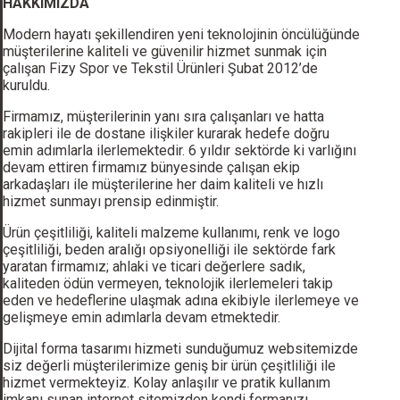
HAKKIMIZDA
Modern hayatı şekillendiren yeni teknolojinin öncülüğünde
müşterilerine kaliteli ve güvenilir hizmet sunmak için
çalışan Fizy Spor ve Tekstil Ürünleri Şubat 2012’de
kuruldu.
Firmamız, müşterilerinin yanı sıra çalışanları ve hatta
rakipleri ile de dostane ilişkiler kurarak hedefe doğru
emin adımlarla ilerlemektedir. 6 yıldır sektörde ki varlığını
devam ettiren firmamız bünyesinde çalışan ekip
arkadaşları ile müşterilerine her daim kaliteli ve hızlı
hizmet sunmayı prensip edinmiştir.
Ürün çeşitliliği, kaliteli malzeme kullanımı, renk ve logo
çeşitliliği, beden aralığı opsiyonelliği ile sektörde fark
yaratan firmamız; ahlaki ve ticari değerlere sadık,
kaliteden ödün vermeyen, teknolojik ilerlemeleri takip
eden ve hedeflerine ulaşmak adına ekibiyle ilerlemeye ve
gelişmeye emin adımlarla devam etmektedir.
Dijital forma tasarımı hizmeti sunduğumuz websitemizde
siz değerli müşterilerimize geniş bir ürün çeşitliliği ile
hizmet vermekteyiz. Kolay anlaşılır ve pratik kullanım
imkanı sunan internet sitemizden kendi formanızı